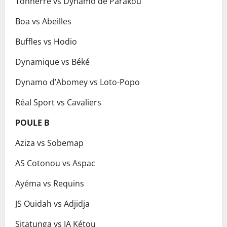
Tonnerre vs Dynamo de Parakou
Boa vs Abeilles
Buffles vs Hodio
Dynamique vs Béké
Dynamo d’Abomey vs Loto-Popo
Réal Sport vs Cavaliers
POULE B
Aziza vs Sobemap
AS Cotonou vs Aspac
Ayéma vs Requins
JS Ouidah vs Adjidja
Sitatunga vs JA Kétou