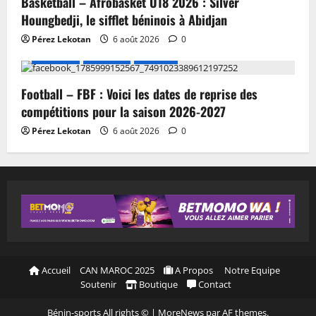
Basketball – Afrobasket U18 2026 : Silver
Houngbedji, le sifflet béninois à Abidjan
Pérez Lekotan
6 août 2026
0
A LA UNE
Actualité
Football
Football – FBF : Voici les dates de reprise des
compétitions pour la saison 2026-2027
Pérez Lekotan
6 août 2026
0
Accueil
CAN MAROC 2025
A Propos
Notre Equipe
Soutenir
Boutique
Contact
Bénin-sports All rights ©
|
MoreNews
par AF themes.