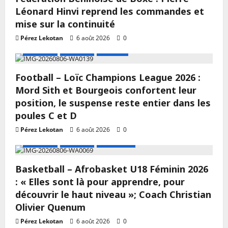
Léonard Hinvi reprend les commandes et
mise sur la continuité
Pérez Lekotan
6 août 2026
0
A LA UNE
Actualité
Football
Football – Loïc Champions League 2026 :
Mord Sith et Bourgeois confortent leur
position, le suspense reste entier dans les
poules C et D
Pérez Lekotan
6 août 2026
0
A LA UNE
Actualité
Basketball
Basketball – Afrobasket U18 Féminin 2026
: « Elles sont là pour apprendre, pour
découvrir le haut niveau »; Coach Christian
Olivier Quenum
Pérez Lekotan
6 août 2026
0