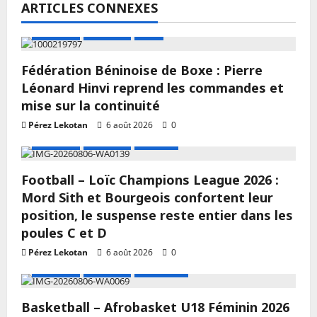
ARTICLES CONNEXES
A LA UNE
Actualité
Boxe
Fédération Béninoise de Boxe : Pierre
Léonard Hinvi reprend les commandes et
mise sur la continuité
Pérez Lekotan
6 août 2026
0
A LA UNE
Actualité
Football
Football – Loïc Champions League 2026 :
Mord Sith et Bourgeois confortent leur
position, le suspense reste entier dans les
poules C et D
Pérez Lekotan
6 août 2026
0
A LA UNE
Actualité
Basketball
Basketball – Afrobasket U18 Féminin 2026