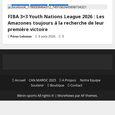
A LA UNE
Actualité
Basketball
FIBA 3×3 Youth Nations League 2026 : Les
Amazones toujours à la recherche de leur
première victoire
Pérez Lekotan
6 août 2026
0
Accueil
CAN MAROC 2025
A Propos
Notre Equipe
Soutenir
Boutique
Contact
Bénin-sports All rights ©
|
MoreNews
par AF themes.