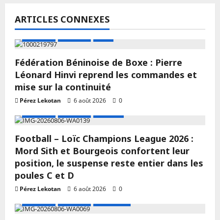
ARTICLES CONNEXES
A LA UNE
Actualité
Boxe
Fédération Béninoise de Boxe : Pierre
Léonard Hinvi reprend les commandes et
mise sur la continuité
Pérez Lekotan
6 août 2026
0
A LA UNE
Actualité
Football
Football – Loïc Champions League 2026 :
Mord Sith et Bourgeois confortent leur
position, le suspense reste entier dans les
poules C et D
Pérez Lekotan
6 août 2026
0
A LA UNE
Actualité
Basketball