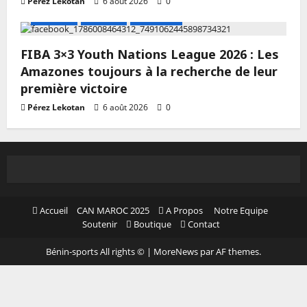
Pérez Lekotan
6 août 2026
0
A LA UNE
Actualité
Basketball
FIBA 3×3 Youth Nations League 2026 : Les
Amazones toujours à la recherche de leur
première victoire
Pérez Lekotan
6 août 2026
0
Accueil
CAN MAROC 2025
A Propos
Notre Equipe
Soutenir
Boutique
Contact
Bénin-sports All rights ©
|
MoreNews
par AF themes.