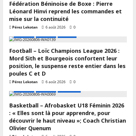
Fédération Béninoise de Boxe : Pierre
Léonard Hinvi reprend les commandes et
mise sur la continuité
Pérez Lekotan
6 août 2026
0
A LA UNE
Actualité
Football
Football – Loïc Champions League 2026 :
Mord Sith et Bourgeois confortent leur
position, le suspense reste entier dans les
poules C et D
Pérez Lekotan
6 août 2026
0
A LA UNE
Actualité
Basketball
Basketball – Afrobasket U18 Féminin 2026
: « Elles sont là pour apprendre, pour
découvrir le haut niveau »; Coach Christian
Olivier Quenum