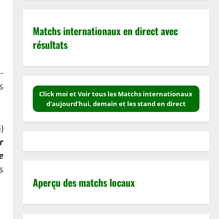
Matchs internationaux en direct avec
résultats
-
s
Click moi et Voir tous les Matchs internationaux
d'aujourd'hui, demain et les stand en direct
)
r
e
s
Aperçu des matchs locaux