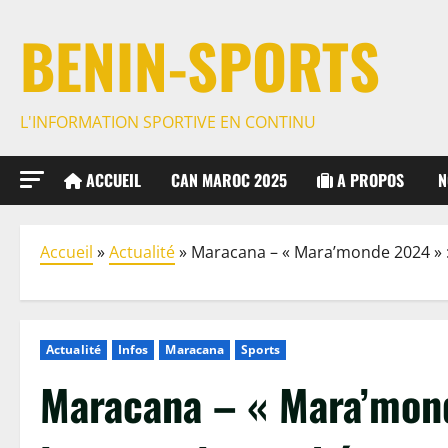
BENIN-SPORTS
L'INFORMATION SPORTIVE EN CONTINU
ACCUEIL
CAN MAROC 2025
A PROPOS
N
Accueil
»
Actualité
»
Maracana – « Mara’monde 2024 » :
Bénin Bouffe Promo po
Le GOAT est parmi no
d'année !
https://www.benin-sp
Il est enfin là à Cotono
Actualité
Infos
Maracana
Sports
Maracana – « Mara’mon