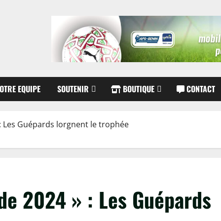
OTRE EQUIPE
SOUTENIR
BOUTIQUE
CONTACT
 Les Guépards lorgnent le trophée
ur les fêtes de fin
us !
orts.com
u !
de 2024 » : Les Guépards