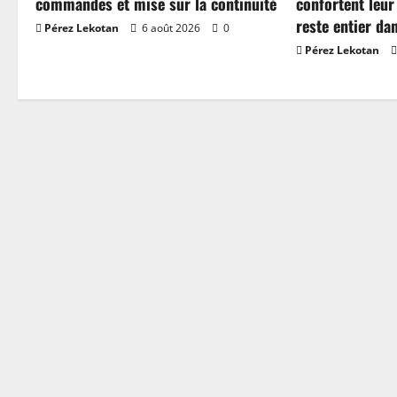
commandes et mise sur la continuité
confortent leur
reste entier da
Pérez Lekotan
6 août 2026
0
Pérez Lekotan