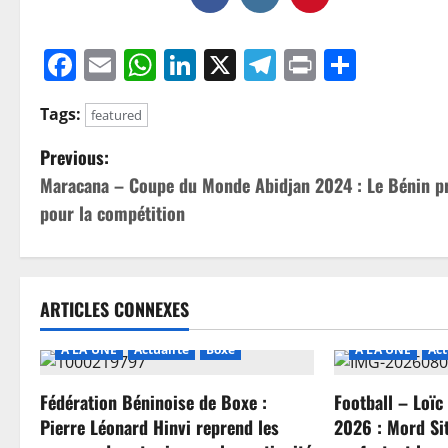
Facebook
Email
WhatsApp
LinkedIn
X
Telegram
Print
Parta
Tags:
featured
Previous:
Maracana – Coupe du Monde Abidjan 2024 : Le Bénin p
pour la compétition
ARTICLES CONNEXES
A LA UNE
Actualité
Boxe
A LA UNE
Act
Fédération Béninoise de Boxe :
Football – Loï
Pierre Léonard Hinvi reprend les
2026 : Mord Si