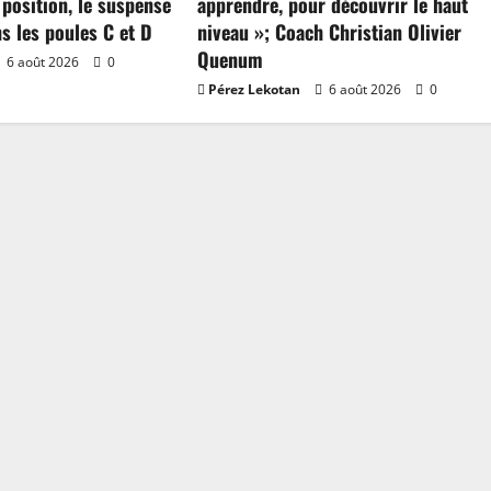
 position, le suspense
apprendre, pour découvrir le haut
ns les poules C et D
niveau »; Coach Christian Olivier
Quenum
6 août 2026
0
Pérez Lekotan
6 août 2026
0