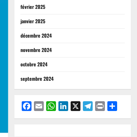
février 2025
janvier 2025
décembre 2024
novembre 2024
octobre 2024
septembre 2024
Facebook
Email
WhatsApp
LinkedIn
X
Telegram
Print
Part