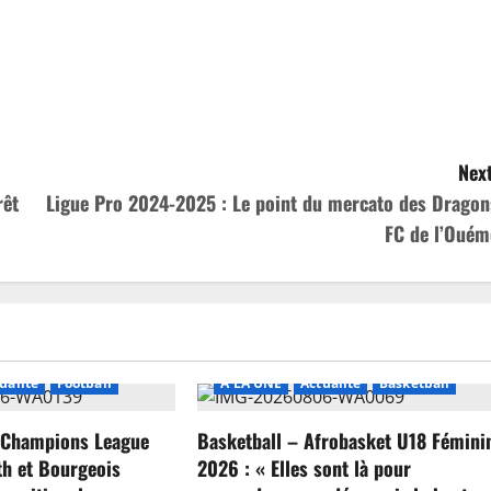
ger
Next
rêt
Ligue Pro 2024-2025 : Le point du mercato des Dragon
FC de l’Ouém
ualité
Football
A LA UNE
Actualité
Basketball
c Champions League
Basketball – Afrobasket U18 Fémini
th et Bourgeois
2026 : « Elles sont là pour