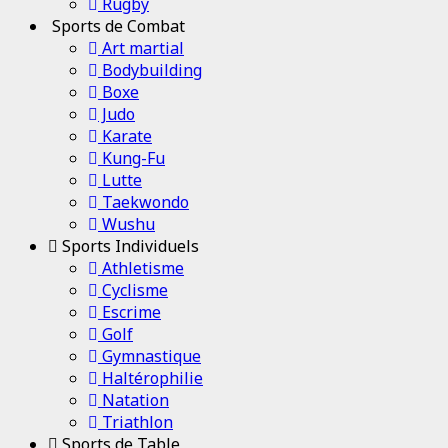
Rugby
Sports de Combat
Art martial
Bodybuilding
Boxe
Judo
Karate
Kung-Fu
Lutte
Taekwondo
Wushu
Sports Individuels
Athletisme
Cyclisme
Escrime
Golf
Gymnastique
Haltérophilie
Natation
Triathlon
Sports de Table