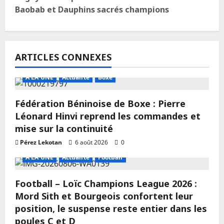
Baobab et Dauphins sacrés champions
ARTICLES CONNEXES
A LA UNE
Actualité
Boxe
Fédération Béninoise de Boxe : Pierre
Léonard Hinvi reprend les commandes et
mise sur la continuité
Pérez Lekotan
6 août 2026
0
A LA UNE
Actualité
Football
Football – Loïc Champions League 2026 :
Mord Sith et Bourgeois confortent leur
position, le suspense reste entier dans les
poules C et D