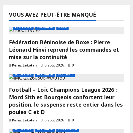
VOUS AVEZ PEUT-ÊTRE MANQUÉ
A LA UNE
Actualité
Boxe
Fédération Béninoise de Boxe : Pierre
Léonard Hinvi reprend les commandes et
mise sur la continuité
Pérez Lekotan
6 août 2026
0
A LA UNE
Actualité
Football
Football – Loïc Champions League 2026 :
Mord Sith et Bourgeois confortent leur
position, le suspense reste entier dans les
poules C et D
Pérez Lekotan
6 août 2026
0
A LA UNE
Actualité
Basketball