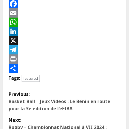
Facebook
Email
WhatsApp
LinkedIn
X
Telegram
Print
Partager
Tags:
featured
Previous:
Basket-Ball – Jeux Vidéos : Le Bénin en route
pour la 3e édition de l’eFIBA
Next:
Rugby – Championnat National à VII 2024 :