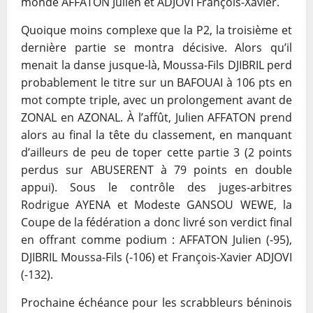
monde AFFATON Julien
et ADJOVI François-Xavier.
Quoique moins complexe que la P2, la troisième et
dernière partie se montra décisive.
Alors qu’il
menait la danse jusque-là, Moussa-Fils DJIBRIL perd
probablement le titre sur
un BAFOUAI à 106 pts en
mot compte triple, avec un prolongement avant de
ZONAL en
AZONAL. À l’affût, Julien AFFATON prend
alors au final la tête du classement, en
manquant
d’ailleurs de peu de toper cette partie 3 (2 points
perdus sur ABUSERENT à 79
points en double
appui). Sous le contrôle des juges-arbitres
Rodrigue AYENA et Modeste
GANSOU WEWE, la
Coupe de la fédération a donc livré son verdict final
en offrant
comme podium : AFFATON Julien (-95),
DJIBRIL Moussa-Fils (-106) et François-Xavier
ADJOVI
(-132).
Prochaine échéance pour les scrabbleurs béninois