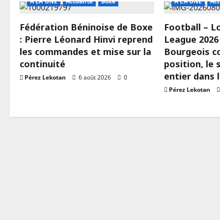
A LA UNE
Actualité
Boxe
A LA UNE
Act
Fédération Béninoise de Boxe
Football – 
: Pierre Léonard Hinvi reprend
League 2026 
les commandes et mise sur la
Bourgeois c
continuité
position, le
entier dans 
Pérez Lekotan
6 août 2026
0
Pérez Lekotan