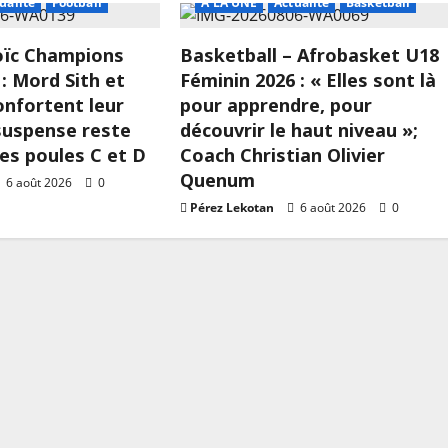
ualité
Football
A LA UNE
Actualité
Basketball
Loïc Champions
Basketball – Afrobasket U18
: Mord Sith et
Féminin 2026 : « Elles sont là
onfortent leur
pour apprendre, pour
 suspense reste
découvrir le haut niveau »;
les poules C et D
Coach Christian Olivier
Quenum
6 août 2026
0
Pérez Lekotan
6 août 2026
0