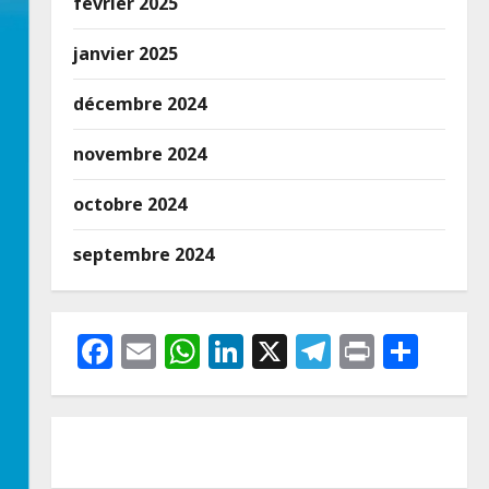
février 2025
janvier 2025
décembre 2024
novembre 2024
octobre 2024
septembre 2024
Facebook
Email
WhatsApp
LinkedIn
X
Telegram
Print
Part