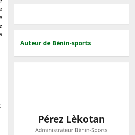
e
e
e
e
a
Auteur de Bénin-sports
t
Pérez Lèkotan
Administrateur Bénin-Sports