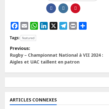
Facebook
Email
WhatsApp
LinkedIn
X
Telegram
Print
Parta
Tags:
featured
Previous:
Rugby – Championnat National à VII 2024 :
Aigles et UAC taillent en patron
ARTICLES CONNEXES