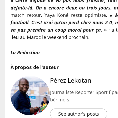
« Cette défaite ne va pas nous froisser, tout
défaite-là. On a encore deux ou trois jours, o
match retour, Yaya Koné reste optimiste.
« M
football. C’est vrai qu’on perd chez nous 2-0,
va pas prendre un coup moral pour ça. »
; a t
lieu au Maroc le weekend prochain.
La Rédaction
À propos de l'auteur
Pérez Lekotan
Journaliste Reporter Sportif pas
béninois.
See author's posts