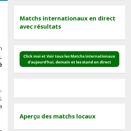
Matchs internationaux en direct
avec résultats
h
,
Click moi et Voir tous les Matchs internationaux
d'aujourd'hui, demain et les stand en direct
à
.
,
a
Aperçu des matchs locaux