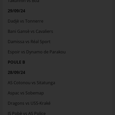
Takunnin vs Boa
29/09/24
Dadjè vs Tonnerre
Bani Gansè vs Cavaliers
Damissa vs Réal Sport
Espoir vs Dynamo de Parakou
POULE B
28/09/24
AS Cotonou vs Sitatunga
Aspac vs Sobemap
Dragons vs USS-Kraké
JS Pobè vs AS Police