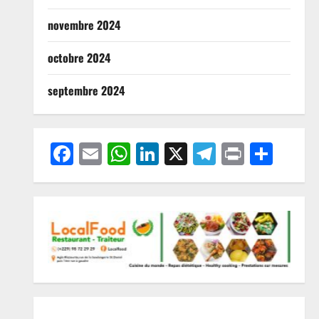
novembre 2024
octobre 2024
septembre 2024
Facebook
Email
WhatsApp
LinkedIn
X
Telegram
Print
Part