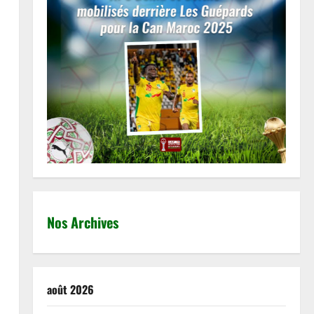
Bén
d'a
Nos Archives
août 2026