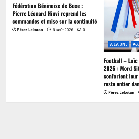
Fédération Béninoise de Boxe :
Pierre Léonard Hinvi reprend les
commandes et mise sur la continuité
Pérez Lekotan
6 août 2026
0
A LA UNE
Act
Football – Loï
2026 : Mord Si
confortent leur
reste entier da
Pérez Lekotan