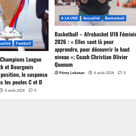
A LA UNE
Actualité
Basketball
Basketball – Afrobasket U18 Fémini
2026 : « Elles sont là pour
ualité
Football
apprendre, pour découvrir le haut
niveau »; Coach Christian Olivier
c Champions League
Quenum
th et Bourgeois
Pérez Lekotan
6 août 2026
0
 position, le suspense
ns les poules C et D
6 août 2026
0