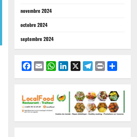
novembre 2024
octobre 2024
septembre 2024
Facebook
Email
WhatsApp
LinkedIn
X
Telegram
Print
Part