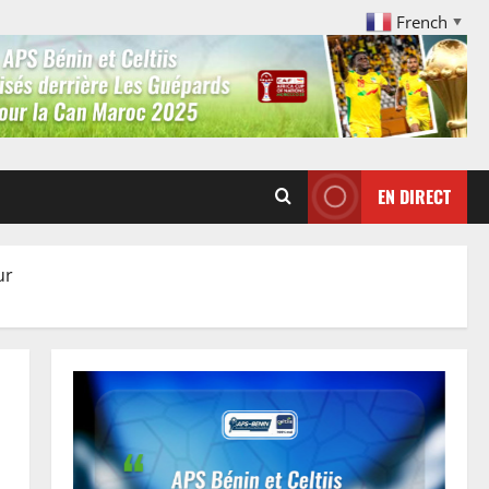
French
▼
EN DIRECT
ur