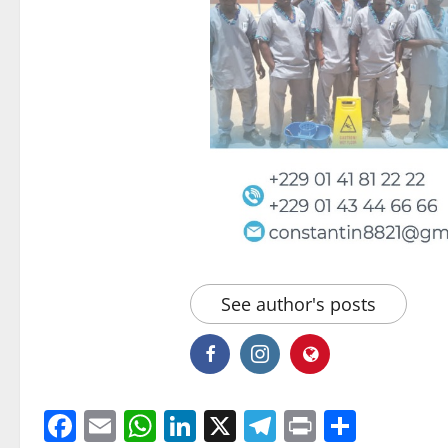
See author's posts
Facebook
Email
WhatsApp
LinkedIn
X
Telegram
Print
Parta